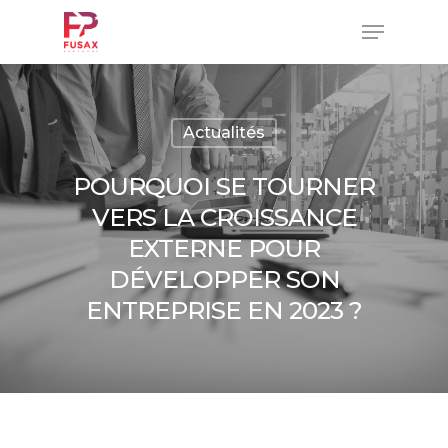
Skip
Menu
to
main
Close
content
Menu
Actualités
POURQUOI SE TOURNER
VERS LA CROISSANCE
EXTERNE POUR
DÉVELOPPER SON
ENTREPRISE EN 2023 ?