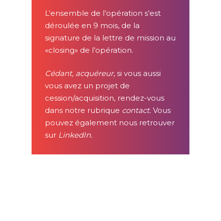
L’ensemble de l’opération s’est
déroulée en 9 mois, de la
signature de la lettre de mission au
«closing» de l’opération.
Cédant
,
acquéreur
, si vous aussi
vous avez un projet de
cession/acquisition, rendez-vous
dans notre rubrique
contact.
Vous
pouvez également nous retrouver
sur
LinkedIn
.