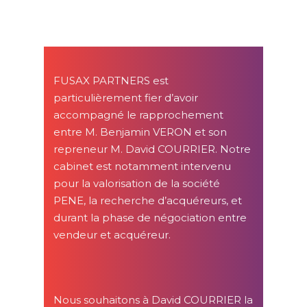
FUSAX PARTNERS est
particulièrement fier d’avoir
accompagné le rapprochement
entre M. Benjamin VERON et son
repreneur M. David COURRIER. Notre
cabinet est notamment intervenu
pour la valorisation de la société
PENE, la recherche d’acquéreurs, et
durant la phase de négociation entre
vendeur et acquéreur.
Nous souhaitons à David COURRIER la