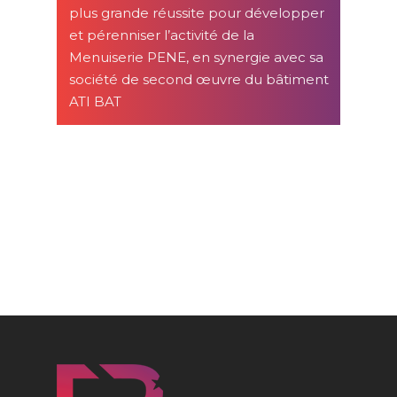
plus grande réussite pour développer
et pérenniser l’activité de la
Menuiserie PENE, en synergie avec sa
société de second œuvre du bâtiment
ATI BAT