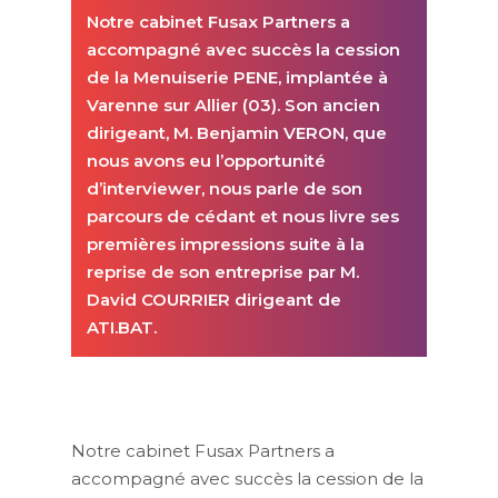
Notre cabinet Fusax Partners a
accompagné avec succès la cession
de la Menuiserie PENE, implantée à
Varenne sur Allier (03). Son ancien
dirigeant, M. Benjamin VERON, que
nous avons eu l’opportunité
d’interviewer, nous parle de son
parcours de cédant et nous livre ses
premières impressions suite à la
reprise de son entreprise par M.
David COURRIER dirigeant de
ATI.BAT.
Notre cabinet Fusax Partners a
accompagné avec succès la cession de la