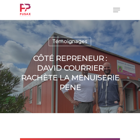
Skip
Menu
to
main
Close
content
Menu
Témoignages
CÔTÉ REPRENEUR :
DAVID COURRIER
RACHÈTE LA MENUISERIE
PENE